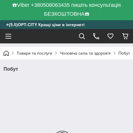
☎️Viber +380508063435 пишіть консультація
БЕЗКОШТОВНА☎️
⭐️(5.0)OPT-CITY Кращі ціни в інтернеті
Товари та послуги
Чоловіча сила та здоров'я
Побут
Побут