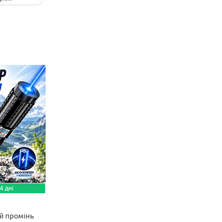
4 дні
ій промінь