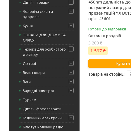
450nm дальність до
Дитячі товари
потужний лазер для
Чоловіча сила та
презентацій YX B01
здоров'я
optc-43601
Кухня
Готово до відправки
ТОВАРИ ДЛЯ ДОМУ ТА
Оптом і в роздріб
ОФІСУ
3 200 ₴
Техніка для особистого
1 597 ₴
догляду
Купити
Ліхтарі
Велотовари
Ваги
Зарядні пристрої
Туризм
Дитячі фотоапарати
Годинники електронні
Блютуз колонки радіо