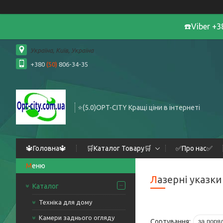
☎️Viber +
Україна, Київ, Україна
+380
(50)
806-34-35
⭐️(5.0)OPT-CITY Кращі ціни в інтернеті
🔱Головна🔱
🛒Каталог Товару🛒
✅Про нас✅
Лазерні указки
Каталог
Техніка для дому
Камери заднього огляду