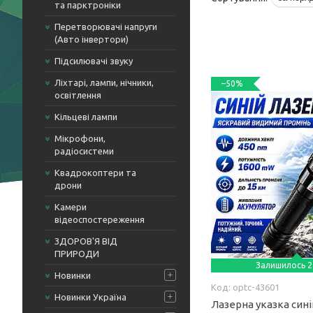
та парктроніки
Перетворювачі напруги
(Авто інвертори)
Підсилювачі звуку
Ліхтарі, лампи, нічники,
–50%
освітлення
Кільцеві лампи
Мікрофони,
радіосистеми
Квадрокоптери та
дрони
Камери
відеоспостереження
ЗДОРОВ'Я ВІД
ПРИРОДИ
Залишилось 2
Новинки
optc-43601
Новинки Україна
Лазерна указка син