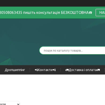
380508063435 пишіть консультація БЕЗКОШТОВНА☎️
НА
Дропшиппінг
📲Контакти📲
🚛Доставка і оплата🚛