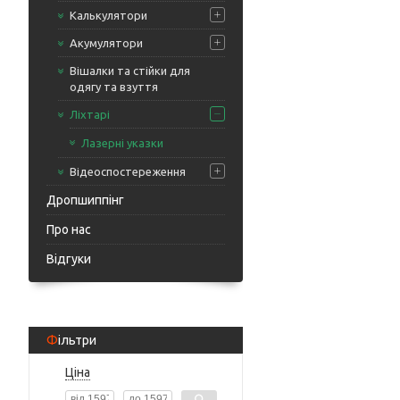
Калькулятори
Акумулятори
Вішалки та стійки для
одягу та взуття
Ліхтарі
Лазерні указки
Відеоспостереження
Дропшиппінг
Про нас
Відгуки
Фільтри
Ціна