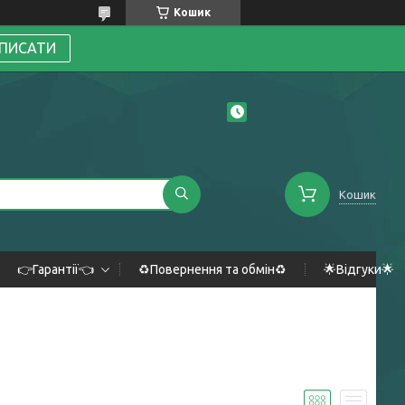
Кошик
ПИСАТИ
Кошик
👉Гарантії👈
♻️Повернення та обмін♻️
🌟Відгуки🌟