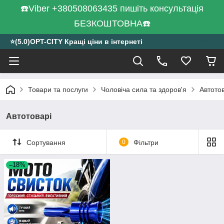
☎️Viber +380508063435 пишіть консультація
БЕЗКОШТОВНА☎️
⭐️(5.0)OPT-CITY Кращі ціни в інтернеті
Товари та послуги
Чоловіча сила та здоров'я
Автотов
Автотоварі
Сортування
0
Фільтри
–18%