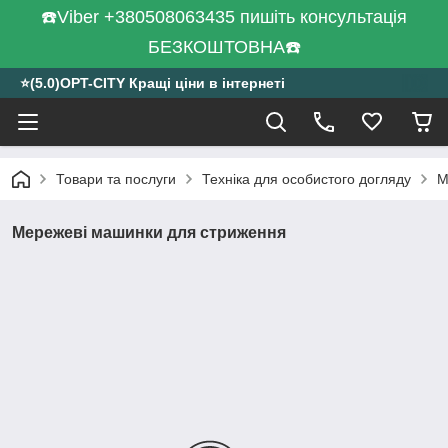
☎️Viber +380508063435 пишіть консультація
БЕЗКОШТОВНА☎️
⭐️(5.0)OPT-CITY Кращі ціни в інтернеті
Товари та послуги
Техніка для особистого догляду
М
Мережеві машинки для стриження