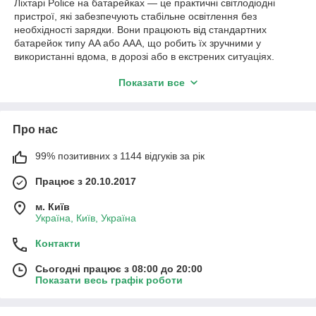
Ліхтарі Police на батарейках — це практичні світлодіодні
пристрої, які забезпечують стабільне освітлення без
необхідності зарядки. Вони працюють від стандартних
батарейок типу AA або AAA, що робить їх зручними у
використанні вдома, в дорозі або в екстрених ситуаціях.
У категорії представлені компактні ручні ліхтарики Police з
Показати все
LED діодами (XPE, T6), які забезпечують яскраве світло при
невеликих розмірах. Багато моделей оснащені функцією
зуму (регулювання променя) та мають кілька режимів
Про нас
роботи: максимальний, економний та стробоскоп.
В асортименті ви знайдете:
99% позитивних з 1144 відгуків за рік
— ліхтарі Police на батарейках AA і AAA
— компактні кишенькові моделі
Працює з 20.10.2017
— ліхтарики з зумом
— моделі з 3 режимами світла
м. Київ
— легкі та зручні для щоденного використання
Україна, Київ, Україна
Сучасні ліхтарі на батарейках забезпечують:
Контакти
— миттєву готовність до роботи без зарядки
— простоту заміни елементів живлення
Сьогодні працює з 08:00 до 20:00
— компактність і легкість
Показати весь графік роботи
— стабільне освітлення
— зручність для дому, авто та подорожей