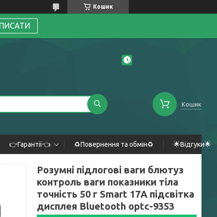
Кошик
ПИСАТИ
Кошик
👉Гарантії👈
♻️Повернення та обмін♻️
🌟Відгуки🌟
Розумні підлогові ваги блютуз
контроль ваги показники тіла
точність 50 г Smart 17A підсвітка
дисплея Bluetooth optc-9353