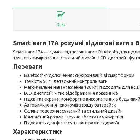
Опис
Smart ваги 17A розумні підлогові ваги з 
Smart ваги 17A — сучасні підлогові ваги з Bluetooth для що
точність вимірювання, стильний дизайн, LCD-дисплей і функц
Переваги
Bluetooth-підключення : синхронізація зі смартфоном
Точність 50 г : детальний контроль ваги
Максимальне навантаження 180 кг : підходять для всіє
LCD-дисплей : чітке відображення показників
Підсвітка екрана : комфортне використання в будь-який
Автовимкнення : економія заряду батарейок
Скляна поверхня : сучасний та стильний дизайн
Компактний розмір : зручно зберігати у квартирі
Підходять для фітнесу та контролю здоров’я
Характеристики