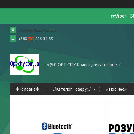
☎️Viber +
Україна, Київ, Україна
+380
(50)
806-34-35
⭐️(5.0)OPT-CITY Кращі ціни в інтернеті
🔱Головна🔱
🛒Каталог Товару🛒
✅Про нас✅