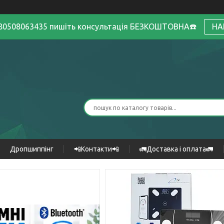
380508063435 пишіть консультація БЕЗКОШТОВНА☎️
НА
Дропшиппінг
📲Контакти📲
🚛Доставка і оплата🚛