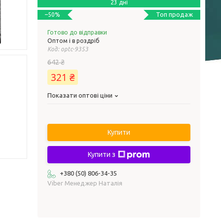
23 дні
Топ продаж
–50%
Готово до відправки
Оптом і в роздріб
Код:
optc-9353
642 ₴
321 ₴
Показати оптові ціни
Купити
Купити з
+380 (50) 806-34-35
Viber Менеджер Наталія