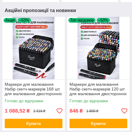
Акційні пропозиції та новинки
Акція
–53%
Топ продажів
–53%
Маркери для малювання
Маркери для малювання
Набір скетч-маркерів 168 шт.
Набір скетч-маркерів 120 шт
для малювання двосторонніх
для малювання двосторонніх
touch Opt City
touch Opt City
Готово до відправки
Готово до відправки
1 088,52
846
₴
₴
2 316 ₴
1 800 ₴
Купити
Купити