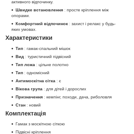
активного відпочинку.
Швидке встановлення
: просте кріплення між
опорами.
Комфортний відпочинок
: захист і релакс у будь-
яких умовах.
Характеристики
Тип
: гамак-спальний мішок
Вид
: туристичний підвісний
Тип ложа
: цільне полотно
Тип
: одномісний
Антимоскітна сітка
: є
Вікова група
: для дітей і дорослих
Призначення
: кемпінг, походи, дача, риболовля
Стан
: новий
Комплектація
Гамак з москітною сіткою
Підвісні кріплення