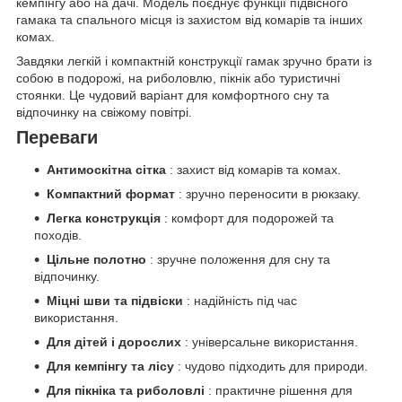
кемпінгу або на дачі. Модель поєднує функції підвісного
гамака та спального місця із захистом від комарів та інших
комах.
Завдяки легкій і компактній конструкції гамак зручно брати із
собою в подорожі, на риболовлю, пікнік або туристичні
стоянки. Це чудовий варіант для комфортного сну та
відпочинку на свіжому повітрі.
Переваги
Антимоскітна сітка
: захист від комарів та комах.
Компактний формат
: зручно переносити в рюкзаку.
Легка конструкція
: комфорт для подорожей та
походів.
Цільне полотно
: зручне положення для сну та
відпочинку.
Міцні шви та підвіски
: надійність під час
використання.
Для дітей і дорослих
: універсальне використання.
Для кемпінгу та лісу
: чудово підходить для природи.
Для пікніка та риболовлі
: практичне рішення для