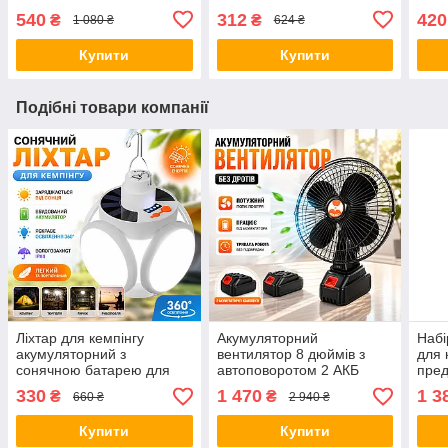
оверсайз домашній халат-
сталі компактна
полю
540
312
420
₴
₴
1 080 ₴
624 ₴
плед для дому
термочашка Opt
спос
пта
Купити
Купити
Подібні товари компанії
Ліхтар для кемпінгу
Акумуляторний
Набі
акумуляторний з
вентилятор 8 дюймів з
для 
сонячною батарею для
автоповоротом 2 АКБ
пред
туризму походів яскраве
портативний вентилятор
пікн
330
1 470
1 3
₴
₴
660 ₴
2 940 ₴
LED освітлення BL 2029
VAP-8 для дому офісу
прир
SOLAR підвісний
кемпінгу Opt City
Купити
Купити
світильник