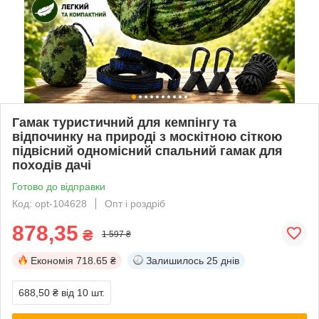
Гамак туристичний для кемпінгу та
відпочинку на природі з москітною сіткою
підвісний одномісний спальний гамак для
походів дачі
Готово до відправки
Код: opt-104628
Опт і роздріб
878,35
₴
1 597 ₴
Економія
718.65 ₴
Залишилось
25 днів
688,50 ₴
від 10 шт.