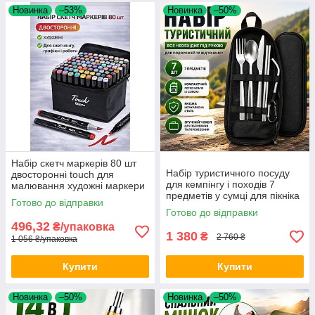
Новинка
–53%
Новинка
–50%
Набір скетч маркерів 80 шт
Набір туристичного посуду
двосторонні touch для
для кемпінгу і походів 7
малювання художні маркери
предметів у сумці для пікніка
для скетчингу графіки і
Готово до відправки
та відпочинку на природі Opt
роботи Opt City
Готово до відправки
City
496,32
₴/упаковка
1 380
₴
2 760 ₴
1 056 ₴/упаковка
Купити
Купити
Новинка
–50%
Новинка
–50%