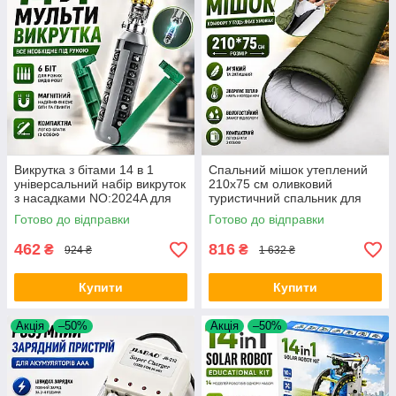
Викрутка з бітами 14 в 1
Спальний мішок утеплений
універсальний набір викруток
210х75 см оливковий
з насадками NO:2024A для
туристичний спальник для
ремонту меблів дому та
кемпінгу походів і риболовлі
Готово до відправки
Готово до відправки
техніки Opt City
Opt City
462
816
₴
₴
924 ₴
1 632 ₴
Купити
Купити
Акція
–50%
Акція
–50%