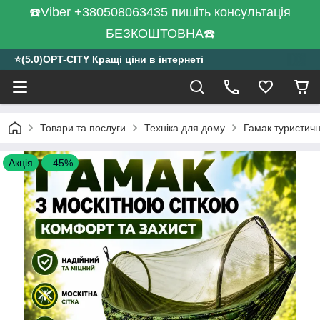
☎️Viber +380508063435 пишіть консультація
БЕЗКОШТОВНА☎️
⭐️(5.0)OPT-CITY Кращі ціни в інтернеті
Товари та послуги
Техніка для дому
Гамак туристичн
Акція
–45%