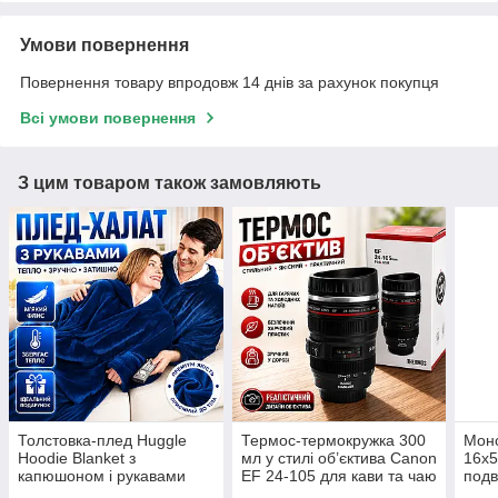
Умови повернення
Повернення товару впродовж 14 днів за рахунок покупця
Всі умови повернення
З цим товаром також замовляють
Толстовка-плед Huggle
Термос-термокружка 300
Моно
Hoodie Blanket з
мл у стилі об’єктива Canon
16x5
капюшоном і рукавами
EF 24-105 для кави та чаю
подв
синя теплий плед-худі
з кришкою з нержавіючої
трин