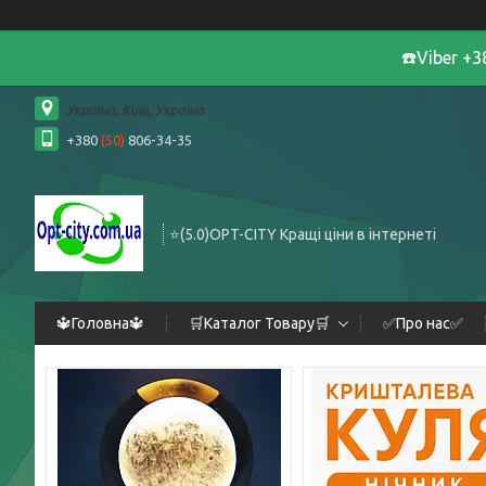
☎️Viber +
Україна, Київ, Україна
+380
(50)
806-34-35
⭐️(5.0)OPT-CITY Кращі ціни в інтернеті
🔱Головна🔱
🛒Каталог Товару🛒
✅Про нас✅