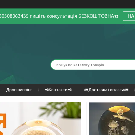
380508063435 пишіть консультація БЕЗКОШТОВНА☎️
НА
Дропшиппінг
📲Контакти📲
🚛Доставка і оплата🚛