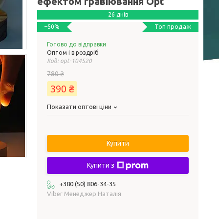
ефектом гравіювання Opt
26 днів
Топ продаж
–50%
Готово до відправки
Оптом і в роздріб
Код:
opt-104520
780 ₴
390 ₴
Показати оптові ціни
Купити
Купити з
+380 (50) 806-34-35
Viber Менеджер Наталія