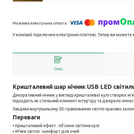
У компанії підключені електронні платежі. Тепер ви можете
Опис
Кришталевий шар нічник USB LED світиль
Декоративний нічник у вигляді кришталевої кулі створює м’я
підходить як стильний елемент інтер’єру та джерело нічного
Завдяки внутрішньому 3D-гравіюванню світло красиво зало
Переваги
• Кришталевий ефект : об’ємне світіння кулі
• М’яке світло : комфорт для очей