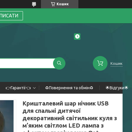
Кошик
ПИСАТИ
Кошик
👉Гарантії👈
♻️Повернення та обмін♻️
🌟Відгуки🌟
Кришталевий шар нічник USB
для спальні дитячої
декоративний світильник куля з
м’яким світлом LED лампа з