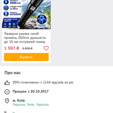
Лазерна указка синій
промінь 450nm дальність
до 15 км потужний лазер
для астрономії
1 597
₴
3 200 ₴
презентацій YX B015
насадки optc-43601
Купити
Про нас
99% позитивних з 1144 відгуків за рік
Працює з 20.10.2017
м. Київ
Україна, Київ, Україна