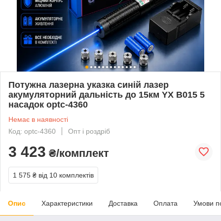
Потужна лазерна указка синій лазер
акумуляторний дальність до 15км YX B015 5
насадок optc-4360
Немає в наявності
Код: optc-4360
Опт і роздріб
3 423
₴/комплект
1 575 ₴
від 10 комплектів
Опис
Характеристики
Доставка
Оплата
Умови п