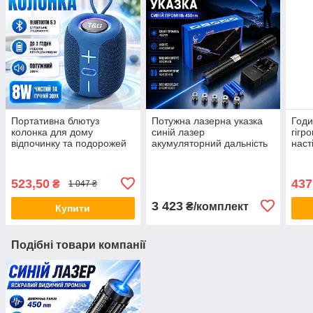
Портативна блютуз
Потужна лазерна указка
Годи
колонка для дому
синій лазер
гігр
відпочинку та подорожей
акумуляторний дальність
наст
RGB підсвітка FM радіо
до 15км YX B015 5
зеле
TG658 speakerphone blue
насадок optc-4360
кори
USB AUX Bluetooth
523,50
437
₴
1 047 ₴
3 423
₴/комплект
Купити
Подібні товари компанії