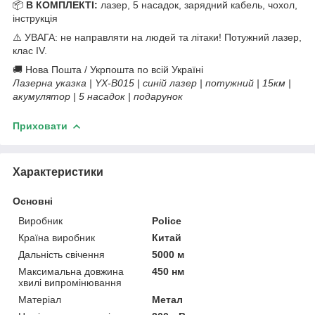
📦
В КОМПЛЕКТІ:
лазер, 5 насадок, зарядний кабель, чохол,
інструкція
⚠️ УВАГА: не направляти на людей та літаки! Потужний лазер,
клас IV.
🚚 Нова Пошта / Укрпошта по всій Україні
Лазерна указка | YX-B015 | синій лазер | потужний | 15км |
акумулятор | 5 насадок | подарунок
Приховати
Характеристики
Основні
Виробник
Police
Країна виробник
Китай
Дальність свічення
5000 м
Максимальна довжина
450 нм
хвилі випромінювання
Матеріал
Метал