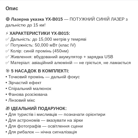
Опис
🔵
Лазерна указка YX-B015
— ПОТУЖНИЙ СИНІЙ ЛАЗЕР з
дальністю до 15 км!
⚡
ХАРАКТЕРИСТИКИ YX-B015:
✅ Дальність: до 15,000 метрів у темряві
✅ Потужність: 50,000 мВт (клас IV)
✅ Колір: синій промінь (450нм)
✅ Живлення: вбудований акумулятор + зарядка USB
✅ Матеріал: авіаційний алюміній — не гріється, не ламається
🎯
5 НАСАДОК В КОМПЛЕКТІ:
• Точковий промінь — дальній фокус
• Зірчастий ефект
• Спіральний малюнок
• Фанова розсіювача
• Лінзовий мікс
🎁
ІДЕАЛЬНИЙ ПОДАРУНОК:
• Для туристів і мисливців — позначати орієнтири
• Для астрономів — вказувати на зірки
• Для фотографів — освітлення сцени
• Для рибалок — нічна сигналізація