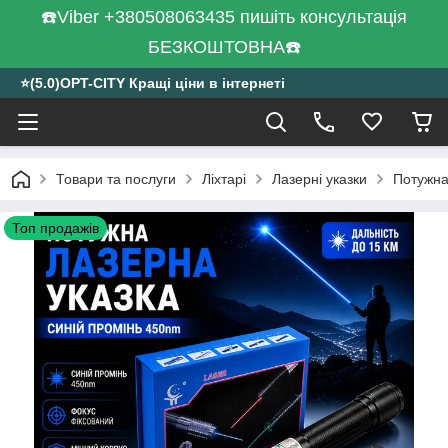
☎️Viber +380508063435 пишіть консультація
БЕЗКОШТОВНА☎️
⭐️(5.0)OPT-CITY Кращі ціни в інтернеті
Товари та послуги
Ліхтарі
Лазерні указки
Потужна
Топ продажів