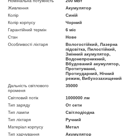
Номінальна потужність
200 мВт
Живлення
Акумулятор
Колір
Синій
Колір корпусу
Чорний
Гарантійний термін
6 міс
Стан
Нове
Особливості ліхтаря
Вологостійкий, Лазерна
підсвітка, Пилостійкий,
Змінний акумулятор,
Водонепроникний,
Вбудований акумулятор,
Протитуманні,
Протиударний, Нічний
режим, Вибухозахищений
Дальність світлового
35000
променя
Світловий потік
1000000 лм
Тип заряду
От сети
Тип лампи
Світлодіодна
Тип ліхтаря
Ручний
Матеріал корпусу
Метал
Тип харчування
Акумулятор