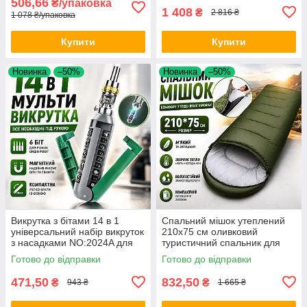
506,66
₴/упаковка
1 408
₴
2 816 ₴
1 078 ₴/упаковка
Купити
Купити
Новинка
–50%
Новинка
–50%
Викрутка з бітами 14 в 1
Спальний мішок утеплений
універсальний набір викруток
210х75 см оливковий
з насадками NO:2024A для
туристичний спальник для
ремонту меблів дому та
кемпінгу походів і риболовлі
Готово до відправки
Готово до відправки
техніки Opt City
Opt City
471,50
832,50
₴
₴
943 ₴
1 665 ₴