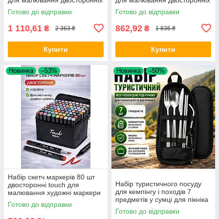
touch Opt City
touch Opt City
Готово до відправки
Готово до відправки
1 110,61
862,92
₴
₴
2 363 ₴
1 836 ₴
Купити
Купити
Новинка
–53%
Новинка
–50%
Набір скетч маркерів 80 шт
Набір туристичного посуду
двосторонні touch для
для кемпінгу і походів 7
малювання художні маркери
предметів у сумці для пікніка
для скетчингу графіки і
Готово до відправки
та відпочинку на природі Opt
роботи Opt City
Готово до відправки
City