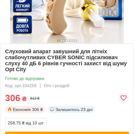
Слуховий апарат завушний для літніх
слабочутливих CYBER SONIC підсилювач
слуху 40 дБ 6 рівнів гучності захист від шуму
Opt City
Готово до відправки
Код: opt-104258
Опт і роздріб
306
₴
612 ₴
Економія
306 ₴
Залишилось
23 дні
258,75 ₴
від 10 шт.