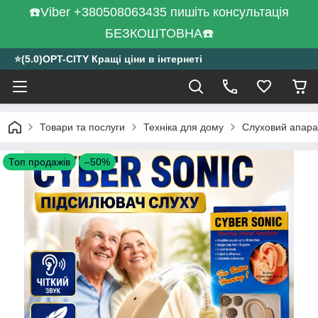
☎️Viber +380508063435 пишіть консультація
БЕЗКОШТОВНА☎️
⭐️(5.0)OPT-CITY Кращі ціни в інтернеті
Товари та послуги
Техніка для дому
Слуховий апарат
Топ продажів
–50%