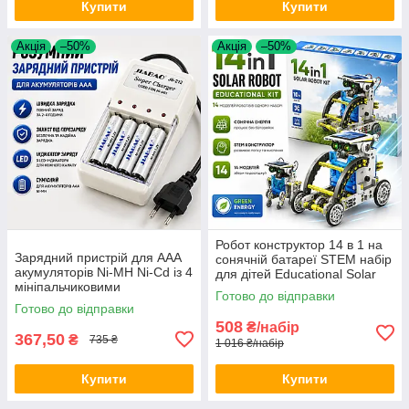
Купити
Купити
Акція
–50%
Акція
–50%
Робот конструктор 14 в 1 на
Зарядний пристрій для AAA
сонячній батареї STEM набір
акумуляторів Ni-MH Ni-Cd із 4
для дітей Educational Solar
мініпальчиковими
Robot навчальна іграшка Opt
Готово до відправки
елементами живлення в
City
Готово до відправки
комплекті універсальна Opt
508
₴/набір
City
367,50
₴
735 ₴
1 016 ₴/набір
Купити
Купити