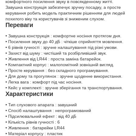
комфортного посилення звуку в повсякденному житті.
Завушна конструкція забезпечує зручну посадку, а просте
керування робить модель практичним рішенням для людей
похилого віку та користувачів зі зниженим слухом.
Переваги
• Завушна конструкція : комфортне носіння протягом дня.
• Посилення звуку до 40 дБ : чіткіше сприйняття мовлення.
• 6 рівнів гучності : зручне налаштування під різні умови.
• Захист від шуму : чистіший та розбірливіший звук.
• Живлення від LR44 : проста заміна батарейок.
• Компактний корпус : малопомітний зовнішній вигляд.
• Просте керування : без складного програмування.
• Для дому та прогулянок : зручне щоденне використання.
• Легка вага : комфорт під час носіння.
• Кейс у комплекті : зручне зберігання та транспортування.
Характеристики
• Тип слухового апарата : завушний
• Спосіб налаштування : непрограмований
• Підсилювальний ефект : від 40 дБ
• Кількість рівнів гучності : 6
• Живлення : батарейки LR44
• Матеріал корпусу : пластик