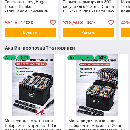
Толстовка-плед Huggle
Термос-термокружка 300
Моно
Hoodie Blanket з
мл у стилі об’єктива Canon
16x5
капюшоном і рукавами
EF 24-105 для кави та чаю
подв
синя теплий плед-худі
з кришкою з нержавіючої
трин
оверсайз домашній халат-
сталі компактна
полю
551
318,50
428
₴
₴
1 102 ₴
637 ₴
плед для дому
термочашка Opt
спос
пта
Купити
Купити
Акційні пропозиції та новинки
Акція
–53%
Топ продажів
–53%
Маркери для малювання
Маркери для малювання
Набір скетч-маркерів 168 шт.
Набір скетч-маркерів 120 шт
для малювання двосторонніх
для малювання двосторонніх