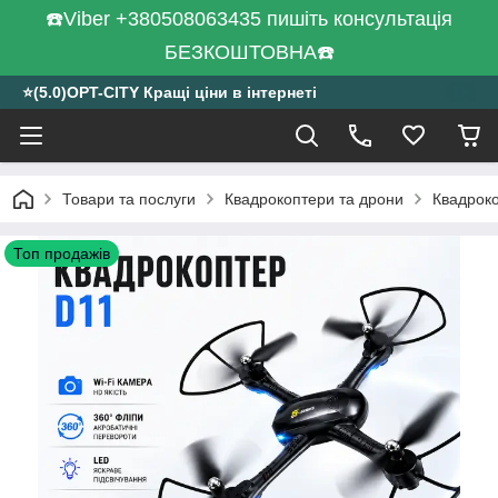
☎️Viber +380508063435 пишіть консультація
БЕЗКОШТОВНА☎️
⭐️(5.0)OPT-CITY Кращі ціни в інтернеті
Товари та послуги
Квадрокоптери та дрони
Квадроко
Топ продажів