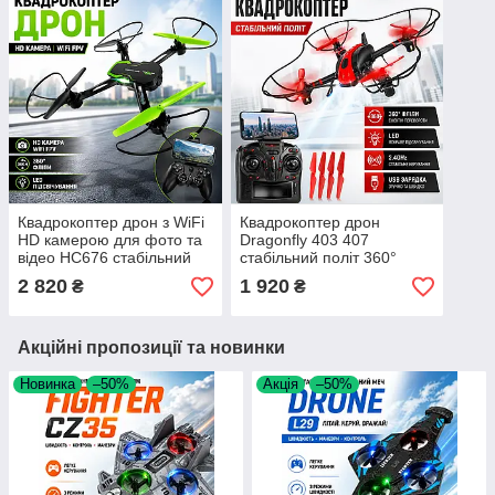
Квадрокоптер дрон з WiFi
Квадрокоптер дрон
HD камерою для фото та
Dragonfly 403 407
відео HC676 стабільний
стабільний політ 360°
політ LED підсвічування
фліпи LED підсвічування
2 820
1 920
₴
₴
360° фліпи FPV для
2.4GHz керування USB
навчання Opt
зарядка Opt City
Акційні пропозиції та новинки
Новинка
–50%
Акція
–50%