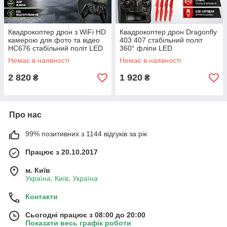
Квадрокоптер дрон з WiFi HD
Квадрокоптер дрон Dragonfly
камерою для фото та відео
403 407 стабільний політ
HC676 стабільний політ LED
360° фліпи LED
підсвічування 360° фліпи
підсвічування 2.4GHz
Немає в наявності
Немає в наявності
FPV для навчання Opt
керування USB зарядка Opt
City
2 820
1 920
₴
₴
Про нас
99% позитивних з 1144 відгуків за рік
Працює з 20.10.2017
м. Київ
Україна, Київ, Україна
Контакти
Сьогодні працює з 08:00 до 20:00
Показати весь графік роботи