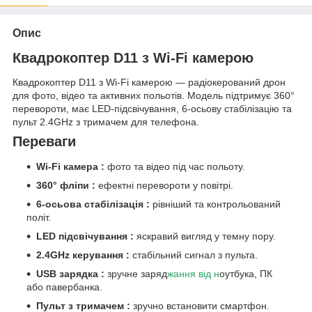
Опис
Квадрокоптер D11 з Wi-Fi камерою
Квадрокоптер D11 з Wi-Fi камерою — радіокерований дрон
для фото, відео та активних польотів. Модель підтримує 360°
перевороти, має LED-підсвічування, 6-осьову стабілізацію та
пульт 2.4GHz з тримачем для телефона.
Переваги
Wi-Fi камера :
фото та відео під час польоту.
360° фліпи :
ефектні перевороти у повітрі.
6-осьова стабілізація :
рівніший та контрольований
політ.
LED підсвічування :
яскравий вигляд у темну пору.
2.4GHz керування :
стабільний сигнал з пульта.
USB зарядка :
зручне заряд
жання від н
оутбука, ПК
або павербанка.
Пульт з тримачем :
зручно встановити смартфон.