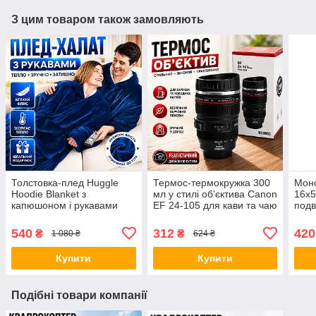
З цим товаром також замовляють
Толстовка-плед Huggle
Термос-термокружка 300
Моно
Hoodie Blanket з
мл у стилі об’єктива Canon
16x5
капюшоном і рукавами
EF 24-105 для кави та чаю
подв
синя теплий плед-худі
з кришкою з нержавіючої
трин
оверсайз домашній халат-
сталі компактна
полю
540
312
420
₴
₴
1 080 ₴
624 ₴
плед для дому
термочашка Opt
спос
пта
Купити
Купити
Подібні товари компанії