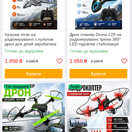
Іграшка літак на
Дрон планер Drone L29 на
радіокеруванні з пультом
радіокеруванні трюки 360°
дрон для дітей акробатика
LED підсвітка стабілізація
Fighter CZ35 3D фліп
польоту
Готово до відправки
Готово до відправки
утримання висоти LED
підсвітка Opt City
1 050
1 050
₴
₴
2 100 ₴
2 100 ₴
Купити
Купити
Топ продажів
Акція