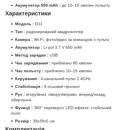
Акумулятор 650 mAh :
до 10–15 хвилин польоту.
Характеристики
Модель :
D11
Тип :
радіокерований квадрокоптер
Камера :
Wi-Fi, фото/відео за командою з пульта
Акумулятор :
Li-pol 3.7 V 650 mAh
Метод зарядки :
USB
Час заряджання :
приблизно 80 хвилин
Час польоту :
приблизно 10–15 хвилин
Керування :
4-канальний пульт 2.4GHz
Стабілізація :
6-осьовий гіроскоп
Рух :
вгору/вниз, ліворуч/вправо, вперед/назад,
обертання
Функції :
360° переворот, LED ефекти, стабільний
політ
Розмір :
39х39х5 см
Комплектація