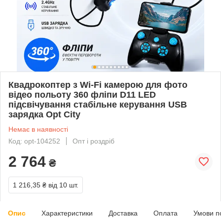
Квадрокоптер з Wi-Fi камерою для фото
відео польоту 360 фліпи D11 LED
підсвічування стабільне керування USB
зарядка Opt City
Немає в наявності
Код: opt-104252
Опт і роздріб
2 764
₴
1 216,35 ₴
від 10 шт.
Опис
Характеристики
Доставка
Оплата
Умови п