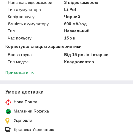
Наявність відеокамери
З відеокамерою
Тип акумулятора
Li-Pol
Колір корпусу
Чорний
Ємність акумулятору
600 мА/год
Тип
Навчальний
Час польоту
15 хв
Користувальницькі характеристики
Вікова група
Від 15 років і старше
Тип моделі
Квадрокоптер
Приховати
Умови доставки
Нова Пошта
Магазини Rozetka
Укрпошта
Доставка Укрпоштою