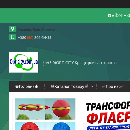
☎️Viber +
Україна, Київ, Україна
+380
(50)
806-34-35
⭐️(5.0)OPT-CITY Кращі ціни в інтернеті
🔱Головна🔱
🛒Каталог Товару🛒
✅Про нас✅