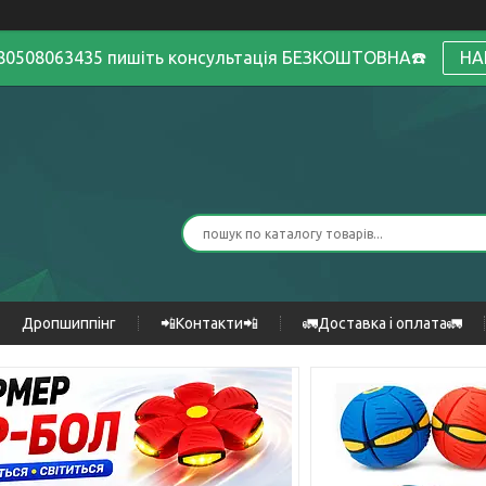
380508063435 пишіть консультація БЕЗКОШТОВНА☎️
НА
Дропшиппінг
📲Контакти📲
🚛Доставка і оплата🚛