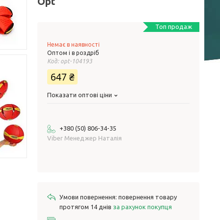
Opt
Топ продаж
Немає в наявності
Оптом і в роздріб
Код:
opt-104193
647 ₴
Показати оптові ціни
+380 (50) 806-34-35
Viber Менеджер Наталія
повернення товару
протягом 14 днів
за рахунок покупця