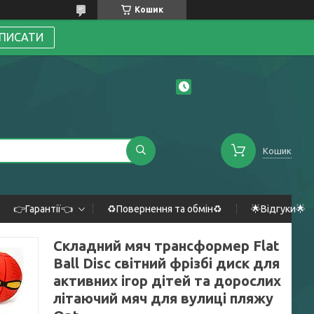
Кошик
ПИСАТИ
Кошик
👉Гарантії👈
♻️Повернення та обмін♻️
🌟Відгуки🌟
Складний мяч трансформер Flat
Ball Disc світний фрізбі диск для
активних ігор дітей та дорослих
літаючий мяч для вулиці пляжу