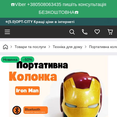
☎️Viber +380508063435 пишіть консультація
БЕЗКОШТОВНА☎️
⭐️(5.0)OPT-CITY Кращі ціни в інтернеті
Товари та послуги
Техніка для дому
Портативна коло
Новинка
–50%