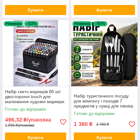
Купити
Купити
Новинка
–53%
Новинка
–50%
Набір скетч маркерів 80 шт
Набір туристичного посуду
двосторонні touch для
для кемпінгу і походів 7
малювання художні маркери
предметів у сумці для пікніка
для скетчингу графіки і
Готово до відправки
та відпочинку на природі Opt
роботи Opt City
Готово до відправки
City
496,32
₴/упаковка
1 380
₴
2 760 ₴
1 056 ₴/упаковка
Купити
Купити