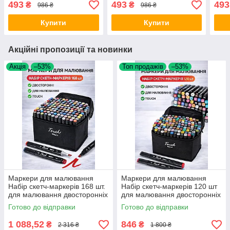
493
493
493
₴
₴
986 ₴
986 ₴
speakerphone red
green бездротова стерео
безд
бездротова акустика
акустика Bluetooth optc-
акус
Купити
Купити
Bluetooth optc-10394
10391
103
Акційні пропозиції та новинки
Акція
–53%
Топ продажів
–53%
Маркери для малювання
Маркери для малювання
Набір скетч-маркерів 168 шт.
Набір скетч-маркерів 120 шт
для малювання двосторонніх
для малювання двосторонніх
touch Opt City
touch Opt City
Готово до відправки
Готово до відправки
1 088,52
846
₴
₴
2 316 ₴
1 800 ₴