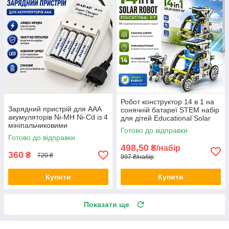
Робот конструктор 14 в 1 на
Зарядний пристрій для AAA
сонячній батареї STEM набір
акумуляторів Ni-MH Ni-Cd із 4
для дітей Educational Solar
мініпальчиковими
Robot навчальна іграшка Opt
Готово до відправки
елементами живлення в
City
Готово до відправки
комплекті універсальна Opt
498,50
₴/набір
City
360
₴
720 ₴
997 ₴/набір
Купити
Купити
Показати ще