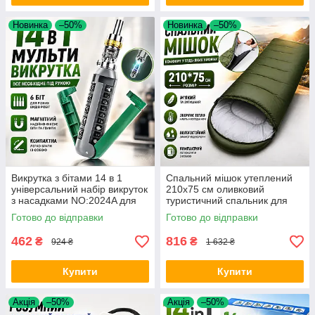
Новинка
–50%
Новинка
–50%
Викрутка з бітами 14 в 1
Спальний мішок утеплений
універсальний набір викруток
210х75 см оливковий
з насадками NO:2024A для
туристичний спальник для
ремонту меблів дому та
кемпінгу походів і риболовлі
Готово до відправки
Готово до відправки
техніки Opt City
Opt City
462
816
₴
₴
924 ₴
1 632 ₴
Купити
Купити
Акція
–50%
Акція
–50%