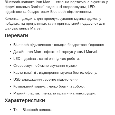
Bluetooth-колонка Iron Man — стильна портативна акустика у
формі шолома Залізної людини зі стереозвуком, LED-
підсвіткою та бездротовим Bluetooth-підключенням.
Колонка підходить для прослуховування музики вдома, у
поїздках, на прогулянках та як оригінальний подарунок для
шанувальників Marvel.
Переваги
Bluetooth підключення : швидке бездротове з'єднання.
Дизайн Iron Man : ефектний корпус у стилі Marvel.
LED-підсвітка : світні очі під час роботи.
Стереозвук : об’ємне звучання музики.
Карта пам’яті : відтворення музики без телефону.
USB заряджання : зручне підключення.
Компактний корпус : легко брати із собою.
Міцний пластик : легка та практична конструкція.
Характеристики
Тип : Bluetooth-колонка