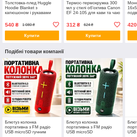
Толстовка-плед Huggle
Термос-термокружка 300
Моно
Hoodie Blanket з
мл у стилі об’єктива Canon
16x5
капюшоном і рукавами
EF 24-105 для кави та чаю
подв
синя теплий плед-худі
з кришкою з нержавіючої
трин
оверсайз домашній халат-
сталі компактна
полю
540
312
420
₴
₴
1 080 ₴
624 ₴
плед для дому
термочашка Opt
спос
пта
Купити
Купити
Подібні товари компанії
Блютуз колонка
Блютуз колонка
Блют
портативна з FM радіо
портативна з FM радіо
порт
USB microSD гучним
USB microSD
USB
зв’язком TG619
speakerphone TG619
spea