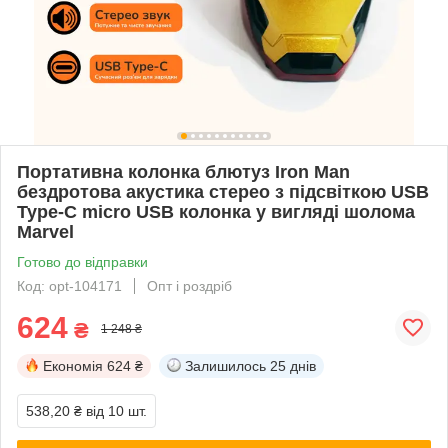
Портативна колонка блютуз Iron Man
бездротова акустика стерео з підсвіткою USB
Type-C micro USB колонка у вигляді шолома
Marvel
Готово до відправки
Код: opt-104171
Опт і роздріб
624
₴
1 248 ₴
Економія
624 ₴
Залишилось
25 днів
538,20 ₴
від 10 шт.