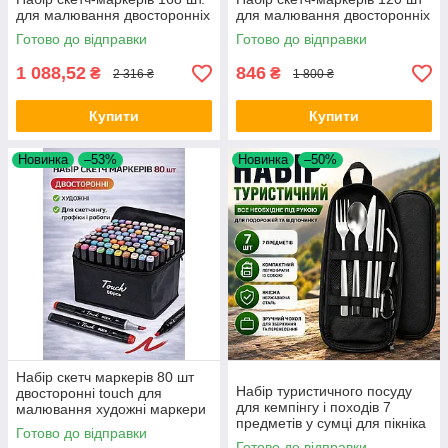
для малювання двосторонніх
для малювання двосторонніх
touch Opt City
touch Opt City
Готово до відправки
Готово до відправки
1 088,52
846
₴
₴
2 316 ₴
1 800 ₴
Купити
Купити
Новинка
–53%
Новинка
–50%
Набір скетч маркерів 80 шт
Набір туристичного посуду
двосторонні touch для
для кемпінгу і походів 7
малювання художні маркери
предметів у сумці для пікніка
для скетчингу графіки і
Готово до відправки
та відпочинку на природі Opt
роботи Opt City
Готово до відправки