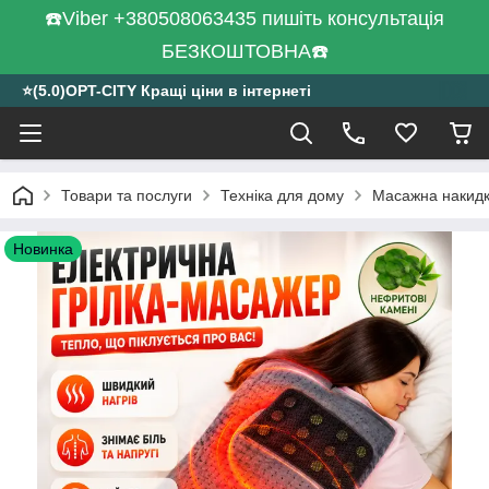
☎️Viber +380508063435 пишіть консультація
БЕЗКОШТОВНА☎️
⭐️(5.0)OPT-CITY Кращі ціни в інтернеті
Товари та послуги
Техніка для дому
Масажна накидка
Новинка