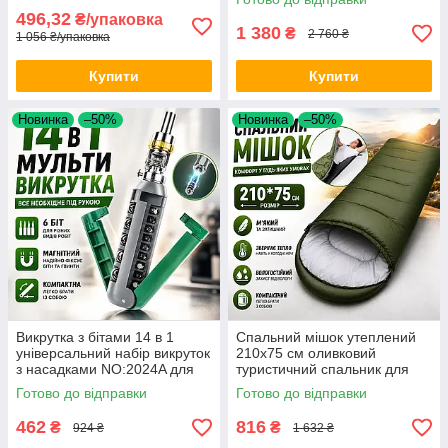
City
496,32
₴/упаковка
1 380
₴
2 760 ₴
1 056 ₴/упаковка
Купити
Купити
Новинка
–50%
Новинка
–50%
Викрутка з бітами 14 в 1
Спальний мішок утеплений
універсальний набір викруток
210х75 см оливковий
з насадками NO:2024A для
туристичний спальник для
ремонту меблів дому та
кемпінгу походів і риболовлі
Готово до відправки
Готово до відправки
техніки Opt City
Opt City
462
816
₴
₴
924 ₴
1 632 ₴