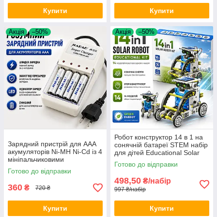
Купити
Купити
Акція
–50%
Акція
–50%
Робот конструктор 14 в 1 на
Зарядний пристрій для AAA
сонячній батареї STEM набір
акумуляторів Ni-MH Ni-Cd із 4
для дітей Educational Solar
мініпальчиковими
Robot навчальна іграшка Opt
Готово до відправки
елементами живлення в
City
Готово до відправки
комплекті універсальна Opt
498,50
₴/набір
City
360
₴
720 ₴
997 ₴/набір
Купити
Купити