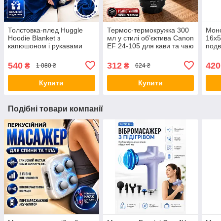
Толстовка-плед Huggle
Термос-термокружка 300
Моно
Hoodie Blanket з
мл у стилі об’єктива Canon
16x5
капюшоном і рукавами
EF 24-105 для кави та чаю
подв
синя теплий плед-худі
з кришкою з нержавіючої
трин
оверсайз домашній халат-
сталі компактна
полю
540
312
420
₴
₴
1 080 ₴
624 ₴
плед для дому
термочашка Opt
спос
пта
Купити
Купити
Подібні товари компанії