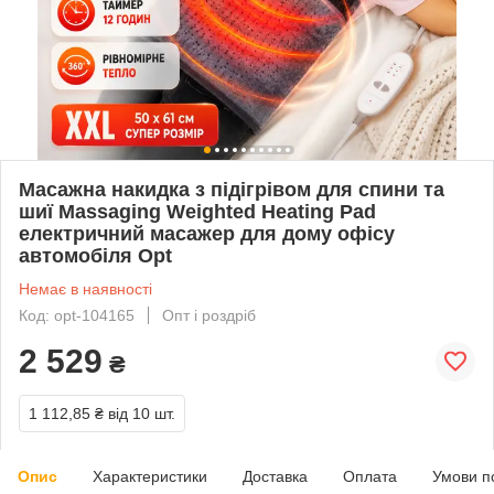
Масажна накидка з підігрівом для спини та
шиї Massaging Weighted Heating Pad
електричний масажер для дому офісу
автомобіля Opt
Немає в наявності
Код: opt-104165
Опт і роздріб
2 529
₴
1 112,85 ₴
від 10 шт.
Опис
Характеристики
Доставка
Оплата
Умови п