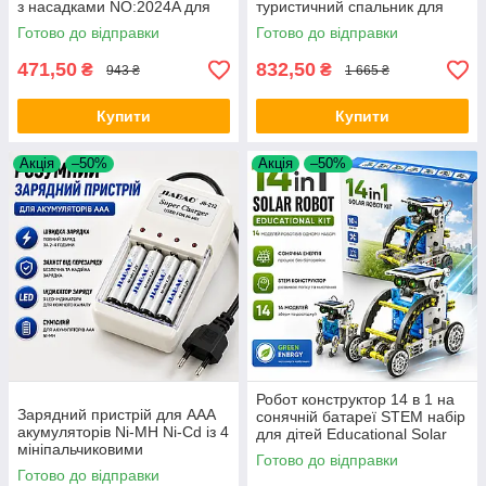
з насадками NO:2024A для
туристичний спальник для
ремонту меблів дому та
кемпінгу походів і риболовлі
Готово до відправки
Готово до відправки
техніки Opt City
Opt City
471,50
832,50
₴
₴
943 ₴
1 665 ₴
Купити
Купити
Акція
–50%
Акція
–50%
Робот конструктор 14 в 1 на
Зарядний пристрій для AAA
сонячній батареї STEM набір
акумуляторів Ni-MH Ni-Cd із 4
для дітей Educational Solar
мініпальчиковими
Robot навчальна іграшка Opt
Готово до відправки
елементами живлення в
City
Готово до відправки
комплекті універсальна Opt