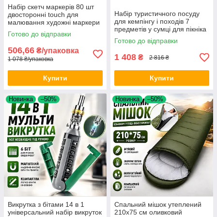
Набір скетч маркерів 80 шт
Набір туристичного посуду
двосторонні touch для
для кемпінгу і походів 7
малювання художні маркери
предметів у сумці для пікніка
для скетчингу графіки і
Готово до відправки
та відпочинку на природі Opt
роботи Opt City
Готово до відправки
City
506,66
₴/упаковка
1 408
₴
2 816 ₴
1 078 ₴/упаковка
Купити
Купити
Новинка
–50%
Новинка
–50%
Викрутка з бітами 14 в 1
Спальний мішок утеплений
універсальний набір викруток
210х75 см оливковий