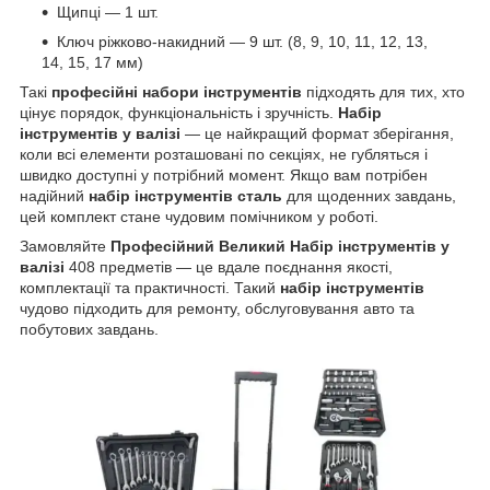
Щипці — 1 шт.
Ключ ріжково-накидний — 9 шт. (8, 9, 10, 11, 12, 13,
14, 15, 17 мм)
Такі
професійні набори інструментів
підходять для тих, хто
цінує порядок, функціональність і зручність.
Набір
інструментів у валізі
— це найкращий формат зберігання,
коли всі елементи розташовані по секціях, не губляться і
швидко доступні у потрібний момент. Якщо вам потрібен
надійний
набір інструментів сталь
для щоденних завдань,
цей комплект стане чудовим помічником у роботі.
Замовляйте
Професійний Великий Набір інструментів у
валізі
408 предметів — це вдале поєднання якості,
комплектації та практичності. Такий
набір інструментів
чудово підходить для ремонту, обслуговування авто та
побутових завдань.