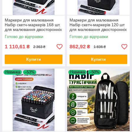
Маркери для малювання
Маркери для малювання
Набір скетч-маркерів 168 шт.
Набір скетч-маркерів 120 шт
для малювання двосторонніх
для малювання двосторонніх
touch Opt City
touch Opt City
Готово до відправки
Готово до відправки
1 110,61
862,92
₴
₴
2 363 ₴
1 836 ₴
Купити
Купити
Новинка
–53%
Новинка
–50%