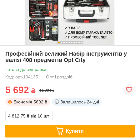
Професійний великий Набір інструментів у
валізі 408 предметів Opt City
Готово до відправки
Код: opt-104135
Опт і роздріб
5 692
₴
11 384 ₴
Економія
5692 ₴
Залишилось
24 дні
4 812,75 ₴
від 10 шт.
Купити