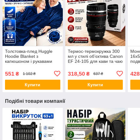
Толстовка-плед Huggle
Термос-термокружка 300
Моно
Hoodie Blanket з
мл у стилі об’єктива Canon
16x5
капюшоном і рукавами
EF 24-105 для кави та чаю
подв
синя теплий плед-худі
з кришкою з нержавіючої
трин
оверсайз домашній халат-
сталі компактна
полю
551
318,50
428
₴
₴
1 102 ₴
637 ₴
плед для дому
термочашка Opt
спос
пта
Купити
Купити
Подібні товари компанії