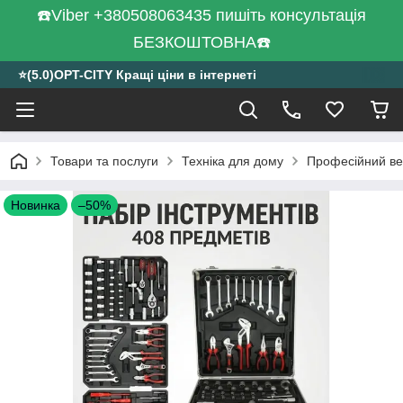
☎️Viber +380508063435 пишіть консультація
БЕЗКОШТОВНА☎️
⭐️(5.0)OPT-CITY Кращі ціни в інтернеті
Товари та послуги
Техніка для дому
Професійний вел
Новинка
–50%