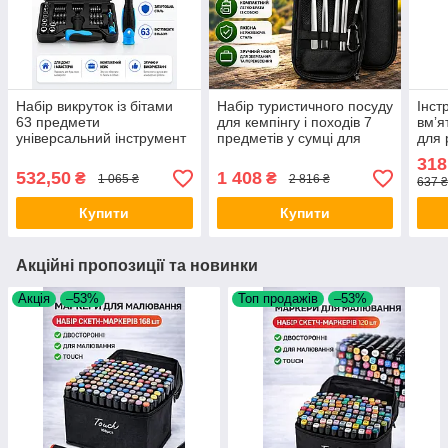
Набір викруток із бітами
Набір туристичного посуду
Інст
63 предмети
для кемпінгу і походів 7
вмʼя
універсальний інструмент
предметів у сумці для
для 
у кейсі тріскачка магнітний
пікніка та відпочинку на
фар
318
тримач для ремонту
природі Opt City
кузо
532,50
1 408
₴
₴
1 065 ₴
2 816 ₴
637 ₴
техніки меблів авто
Купити
Купити
Акційні пропозиції та новинки
Акція
–53%
Топ продажів
–53%