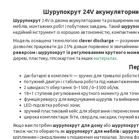
Шурупокрут 24V акумуляторний 
Шурупокрут
24V із двома акумуляторами та розширеним на
меблів, монтажних робіт і побутових завдань. Такий
шурупо
надійний інструмент із хорошою автономністю, компактним к
Модель оснащена технологією
clever discharge
— розумним 
дозволяє працювати до 25% довше порівняно зі звичайними
реверсом
і
шурупокрут із регулюванням крутного мом
дереві, пластику, гіпсокартоні та інших
матеріалах.
Пер
дві батареї в комплекті — зручно для тривалої роботи 
потужний двигун і стабільна робота під навантаженням
2 швидкості обертання: 0–1500 / 0–3500 об/хв;
18+1 ступенів регулювання крутного моменту для точн
функція реверсу для викручування шурупів та виймання
LED-підсвітка робочої зони;
зручний пластиковий кейс для зберігання і перенесення
широка комплектація: біти, свердла, насадки, гнучкий в
Якщо вам потрібен
шурупокрут для дому
або
шурупокрут
також часто обирають як
шурупокрут для меблів
і
шурупо
кріпленням і свердлінням у поширених матеріалах. Зручна фо