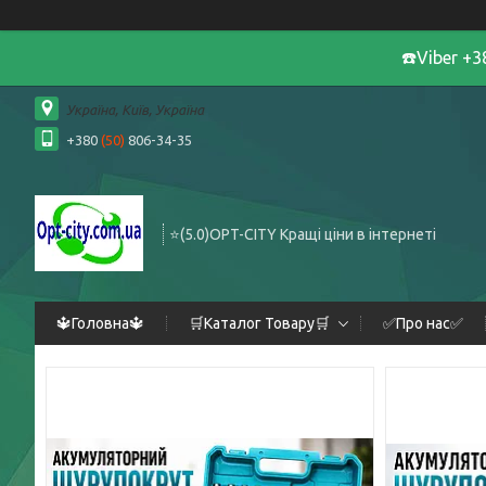
☎️Viber +
Україна, Київ, Україна
+380
(50)
806-34-35
⭐️(5.0)OPT-CITY Кращі ціни в інтернеті
🔱Головна🔱
🛒Каталог Товару🛒
✅Про нас✅