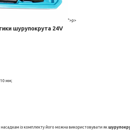
">p>
тики шурупокрута 24V
10 мм;
ки насадкам із комплекту його можна використовувати як
шурупокру