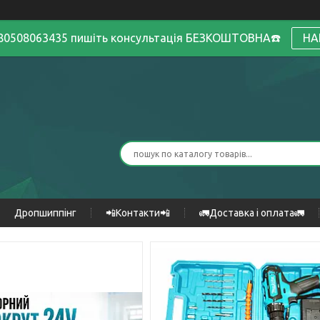
380508063435 пишіть консультація БЕЗКОШТОВНА☎️
НА
Дропшиппінг
📲Контакти📲
🚛Доставка і оплата🚛