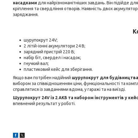
насадками
для найрізноманітніших завдань. Він підійде дл
кріплення та свердління отворів. Наявність двох акумулятор
заряджання.
К
шурупокрут 24V;
2 літій-іонні акумулятори 24 В;
зарядний пристрій 220 В;
набір біт, свердел і насадок;
гнучкий вал;
пластиковий кейс для зберігання.
Якщо вам потрібен надійний
шурупокрут для будівництв
вибором за співвідношенням ціни, функціональності та комп
справлятися із завданнями вдома, у гаражі та на виїзді.
Шурупокрут 24V із 2 АКБ та набором інструментів у кейс
впевнений результат у роботі.