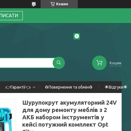
Кошик
ПИСАТИ
Кошик
👉Гарантії👈
♻️Повернення та обмін♻️
🌟Відгуки🌟
Шурупокрут акумуляторний 24V
для дому ремонту меблів з 2
АКБ набором інструментів у
кейсі потужний комплект Opt