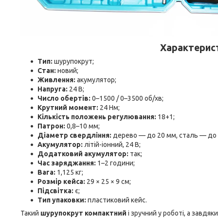
Характерис
Тип:
шурупокрут;
Стан:
новий;
Живлення:
акумулятор;
Напруга:
24 В;
Число обертів:
0–1500 / 0–3500 об/хв;
Крутний момент:
24 Нм;
Кількість положень регулювання:
18+1;
Патрон:
0,8–10 мм;
Діаметр свердління:
дерево — до 20 мм, сталь — до 
Акумулятор:
літій-іонний, 24 В;
Додатковий акумулятор:
так;
Час заряджання:
1–2 години;
Вага:
1,125 кг;
Розмір кейса:
29 × 25 × 9 см;
Підсвітка:
є;
Тип упаковки:
пластиковий кейс.
Такий
шурупокрут компактний
і зручний у роботі, а завдя