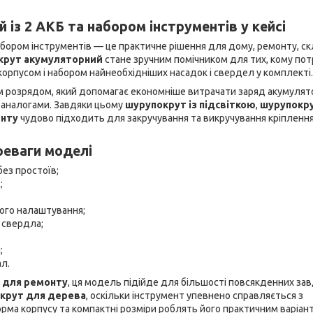
із 2 АКБ та набором інструментів у кейсі
бором інструментів — це практичне рішення для дому, ремонту, с
крут акумуляторний
стане зручним помічником для тих, кому пот
орпусом і набором найнеобхідніших насадок і свердел у комплекті.
розрядом, який допомагає економніше витрачати заряд акумулято
 аналогами. Завдяки цьому
шурупокрут із підсвіткою
,
шурупокру
енту
чудово підходить для закручування та викручування кріплення
еваги моделі
без простоїв;
;
ого налаштування;
 свердла;
;
ал.
 для ремонту
, ця модель підійде для більшості повсякденних завд
крут для дерева
, оскільки інструмент упевнено справляється з
рма корпусу та компактні розміри роблять його практичним варіант