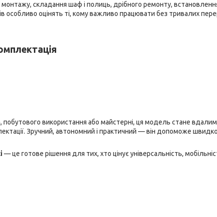
я монтажу, складання шаф і полиць, дрібного ремонту, встановленн
ів особливо оцінять ті, кому важливо працювати без тривалих пере
омплектація
а
, побутового використання або майстерні, ця модель стане вдалим
лектації. Зручний, автономний і практичний — він допоможе швидк
і
— це готове рішення для тих, хто цінує універсальність, мобільніст