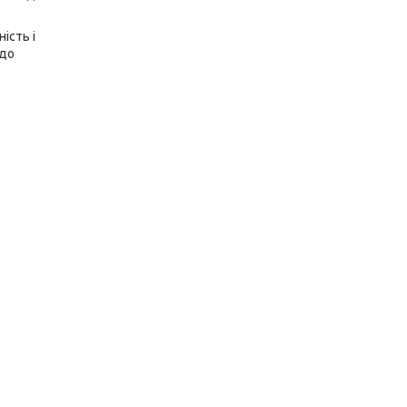
ість і
 до