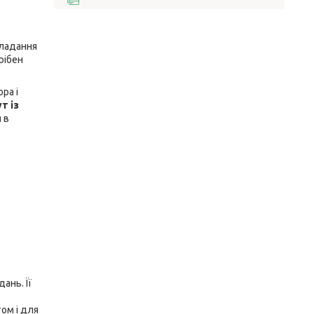
кладання
рібен
ра і
т із
 в
ань. Її
ом і для