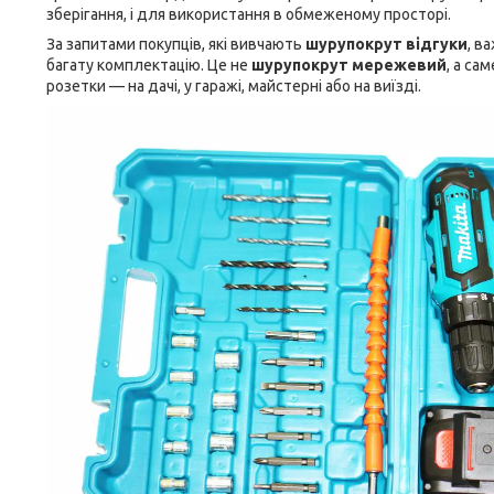
зберігання, і для використання в обмеженому просторі.
За запитами покупців, які вивчають
шурупокрут відгуки
, в
багату комплектацію. Це не
шурупокрут мережевий
, а са
розетки — на дачі, у гаражі, майстерні або на виїзді.