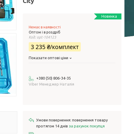
City
Новинка
Немає в наявності
Оптом і в роздріб
Код:
opt-104123
3 235 ₴/комплект
Показати оптові ціни
+380 (50) 806-34-35
Viber Менеджер Наталія
повернення товару
протягом 14 днів
за рахунок покупця