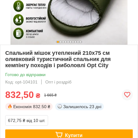
Спальний мішок утеплений 210х75 см
оливковий туристичний спальник для
кемпінгу походів і риболовлі Opt City
Готово до відправки
Код: opt-104101
Опт і роздріб
832,50
₴
1 665 ₴
Економія
832.50 ₴
Залишилось
23 дні
672,75 ₴
від 10 шт.
Купити