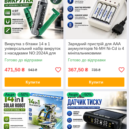
Викрутка з бітами 14 в 1
Зарядний пристрій для AAA
універсальний набір викруток
акумуляторів Ni-MH Ni-Cd із 4
з насадками NO:2024A для
мініпальчиковими
ремонту меблів дому та
елементами живлення в
Готово до відправки
Готово до відправки
техніки Opt City
комплекті універсальна Opt
City
471,50
367,50
₴
₴
943 ₴
735 ₴
Купити
Купити
Акція
–50%
Акція
–50%