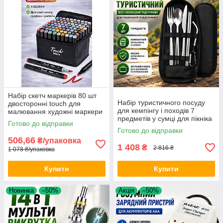
Набір скетч маркерів 80 шт
Набір туристичного посуду
двосторонні touch для
для кемпінгу і походів 7
малювання художні маркери
предметів у сумці для пікніка
для скетчингу графіки і
Готово до відправки
та відпочинку на природі Opt
роботи Opt City
Готово до відправки
City
506,66
₴/упаковка
1 408
₴
2 816 ₴
1 078 ₴/упаковка
Купити
Купити
Новинка
–50%
Акція
–50%