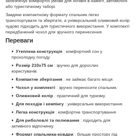
забезпечує комфортні умови для ночівлі в наметі, автомобілі
або туристичному таборі.
Завдяки компактному формату спальник легко
транспортувати та зберігати, а універсальний оливковий колір
чудово підходить для туристичного використання. У комплекті
передбачений чохол для зручного перенесення.
Переваги
Утеплена конструкція
: комфортний сон у
прохолодну погоду.
Розмір 210х75 см
: зручно для дорослих
користувачів.
Компактне зберігання
: не займає багато місця.
Чохол у комплекті
: зручно переносити спальник.
Оливковий колір
: практичний для туризму.
Для походів і кемпінгу
: універсальне використання.
Легка конструкція
: комфортне транспортування.
Для риболовлі та полювання
: підходить для
активного відпочинку.
Формат спальника-ковдри
: більше простору під