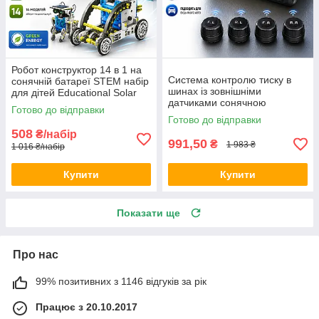
Робот конструктор 14 в 1 на
Система контролю тиску в
сонячній батареї STEM набір
шинах із зовнішніми
для дітей Educational Solar
датчиками сонячною
Robot навчальна іграшка Opt
Готово до відправки
батареєю та цифровим
City
Готово до відправки
дисплеєм FGH TPMS
508
₴/набір
автомобільний датчик тиску
991,50
₴
1 983 ₴
1 016 ₴/набір
Купити
Купити
Показати ще
Про нас
99% позитивних з 1146 відгуків за рік
Працює з 20.10.2017