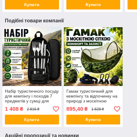
пта
Купити
Купити
Подібні товари компанії
Набір туристичного посуду
Гамак туристичний для
для кемпінгу і походів 7
кемпінгу та відпочинку на
предметів у сумці для
природі з москітною
пікніка та відпочинку на
сіткою підвісний
1 408
895,40
₴
₴
2 816 ₴
1 628 ₴
природі Opt City
одномісний спальний
гамак для походів дачі
Купити
Купити
Акційні пропозиції та новинки