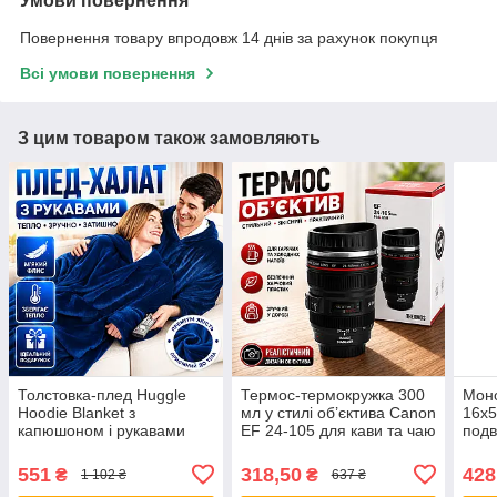
Умови повернення
Повернення товару впродовж 14 днів за рахунок покупця
Всі умови повернення
З цим товаром також замовляють
Толстовка-плед Huggle
Термос-термокружка 300
Моно
Hoodie Blanket з
мл у стилі об’єктива Canon
16x5
капюшоном і рукавами
EF 24-105 для кави та чаю
подв
синя теплий плед-худі
з кришкою з нержавіючої
трин
оверсайз домашній халат-
сталі компактна
полю
551
318,50
428
₴
₴
1 102 ₴
637 ₴
плед для дому
термочашка Opt
спос