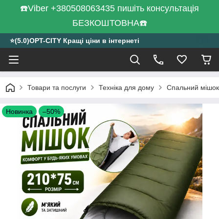
☎️Viber +380508063435 пишіть консультація
БЕЗКОШТОВНА☎️
⭐️(5.0)OPT-CITY Кращі ціни в інтернеті
Товари та послуги
Техніка для дому
Спальний мішок 
Новинка
–50%