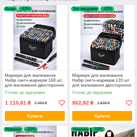
Акція
–53%
Топ продажів
–53%
Маркери для малювання
Маркери для малювання
Набір скетч-маркерів 168 шт.
Набір скетч-маркерів 120 шт
для малювання двосторонніх
для малювання двосторонніх
touch Opt City
touch Opt City
Готово до відправки
Готово до відправки
1 110,61
862,92
₴
₴
2 363 ₴
1 836 ₴
Купити
Купити
Новинка
–53%
Новинка
–50%