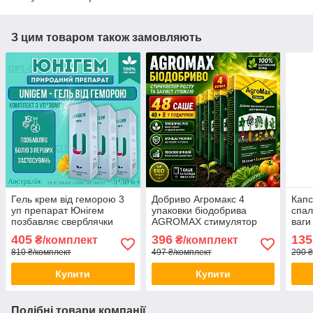
З цим товаром також замовляють
Гель крем від геморою 3
Добриво Агромакс 4
Капс
уп препарат Юнігем
упаковки біодобрива
спал
позбавляє сверблячки
AGROMAX стимулятор
ваги
зупиняє кровотечу знімає
росту та захист урожаю
кето
405
396
135
₴/комплект
₴/комплект
запалення opt-D3-4214
opt-D488023
грей
810 ₴/комплект
497 ₴/комплект
290 ₴
мета
Купити
Купити
Подібні товари компанії