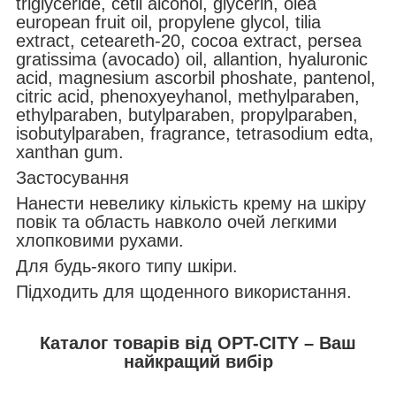
triglyceride, cetil alcohol, glycerin, olea
european fruit oil, propylene glycol, tilia
extract, ceteareth-20, cocoa extract, persea
gratissima (avocado) oil, allantion, hyaluronic
acid, magnesium ascorbil phoshate, pantenol,
citric acid, phenoxyeyhanol, methylparaben,
ethylparaben, butylparaben, propylparaben,
isobutylparaben, fragrance, tetrasodium edta,
xanthan gum.
Застосування
Нанести невелику кількість крему на шкіру
повік та область навколо очей легкими
хлопковими рухами.
Для будь-якого типу шкіри.
Підходить для щоденного використання.
Каталог товарів від OPT-CITY – Ваш
найкращий вибір