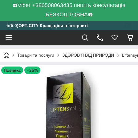
☎️Viber +380508063435 пишіть консультація
БЕЗКОШТОВНА☎️
⭐️(5.0)OPT-CITY Кращі ціни в інтернеті
Товари та послуги
ЗДОРОВ'Я ВІД ПРИРОДИ
Liftens
Новинка
–25%