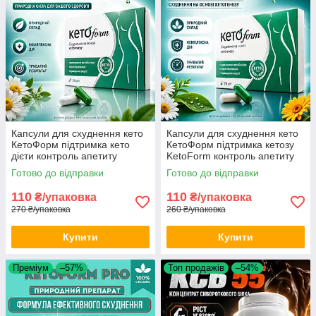
Капсули для схуднення кето
Капсули для схуднення кето
КетоФорм підтримка кето
КетоФорм підтримка кетозу
дієти контроль апетиту
KetoForm контроль апетиту
KetoForm прийом щодня opt-
тонус щодня optD114105 opt-
Готово до відправки
Готово до відправки
D1141
D1141-05
110
110
₴/упаковка
₴/упаковка
270 ₴/упаковка
260 ₴/упаковка
Купити
Купити
Преміум
–57%
Топ продажів
–54%