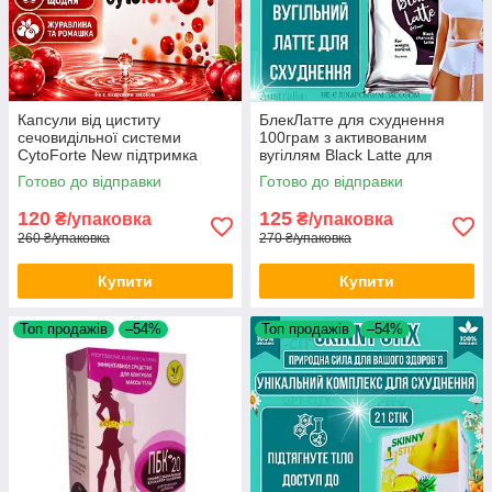
Капсули від циститу
БлекЛатте для схуднення
сечовидільної системи
100грам з активованим
CytoForte New підтримка
вугіллям Black Latte для
жіночого здоров'я нирок
зниження ваги та стрункої
Готово до відправки
Готово до відправки
сечового міхура
фігури
120
125
₴/упаковка
₴/упаковка
260 ₴/упаковка
270 ₴/упаковка
Купити
Купити
Топ продажів
–54%
Топ продажів
–54%