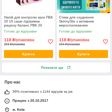
Напій для контролю ваги ПБК
Стики для схуднення
20 10 саше підтримка
SkinnyStix з активним
раціону баланс PBK 20
жироспалювачем
щоденний комплекс opt-
натуральними інгредієнтами
Готово до відправки
Готово до відправки
D1074
та екстрактом фруктів opt-
D1100
118
118
₴/упаковка
₴/упаковка
254 ₴/упаковка
254 ₴/упаковка
Купити
Купити
Показати ще
Про нас
99% позитивних з 1144 відгуків за рік
Працює з 20.10.2017
м. Київ