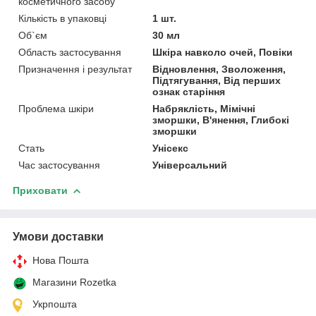
косметичного засобу
Кількість в упаковці
1 шт.
Об`єм
30 мл
Область застосування
Шкіра навколо очей, Повіки
Призначення і результат
Відновлення, Зволоження,
Підтягування, Від перших
ознак старіння
Проблема шкіри
Набряклість, Мімічні
зморшки, В'янення, Глибокі
зморшки
Стать
Унісекс
Час застосування
Універсальний
Приховати
Умови доставки
Нова Пошта
Магазини Rozetka
Укрпошта