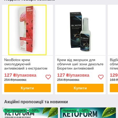
NeoBotox крем
Крем від зморшок для
Відб
омолоджуючий
обличчя шиї зони декольте
обли
антивіковий з екстрактом
Біоретин антивіковий
пігм
Мухомора НеоБотокс від
омолоджувальний Bioretin
Milk
127
127
129
₴/упаковка
₴/упаковка
зморшок opt-D7024
opt-D7056
шкір
254 ₴/упаковка
254 ₴/упаковка
168 ₴
Купити
Купити
Акційні пропозиції та новинки
Топ продажів
–59%
Новинка
–58%