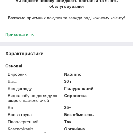
Ви оціните високу швидкість доставки та якість
обслуговування
Бажаємо приємних покупок та завжди раді кожному клієнту!
Приховати
Характеристики
Основні
Виробник
Naturino
Вага
30 г
Вид догляду
Гіалуроновий
Вид засобу по догляду за
Сироватка
шкірою навколо очей
Вік
25+
Вікова група
Без обмежень
Гіпоалергенний
Так
Класифікація
Органічна