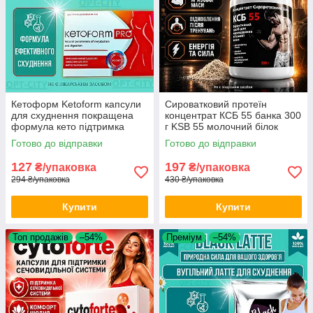
Кетоформ Ketoform капсули
Сироватковий протеїн
для схуднення покращена
концентрат КСБ 55 банка 300
формула кето підтримка
г KSB 55 молочний білок
метаболізму зменшення ваги
спортхарчування коктейль
Готово до відправки
Готово до відправки
натуральний комплекс
після тренування opt-D4113
127
197
₴/упаковка
₴/упаковка
294 ₴/упаковка
430 ₴/упаковка
Купити
Купити
Топ продажів
–54%
Преміум
–54%