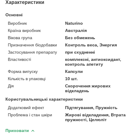
Характеристики
Основні
Виробник
Naturino
Країна виробник
Австралія
Вікова група
Без обмежень
Призначення біодобавки
Контроль веса, Энергия
Застосування препарату
при схудненні
Властивості
комплексні, антиоксидант,
контроль апетиту
Форма випуску
Капсули
Кількість в упаковці
10 шт.
Дія
Скорочення жирових
відкладень
Користувальницькі характеристики
Додатковий ефект
Підтягування, Пружність
Проблема і стан шкіри
Жирові відкладення, Втрата
пружності, Целюліт
Приховати