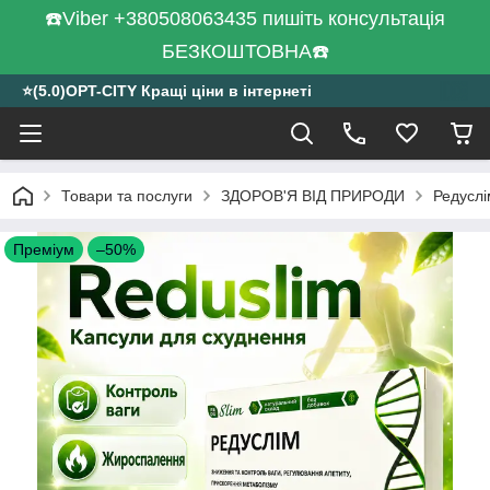
☎️Viber +380508063435 пишіть консультація
БЕЗКОШТОВНА☎️
⭐️(5.0)OPT-CITY Кращі ціни в інтернеті
Товари та послуги
ЗДОРОВ'Я ВІД ПРИРОДИ
Редуслі
Преміум
–50%