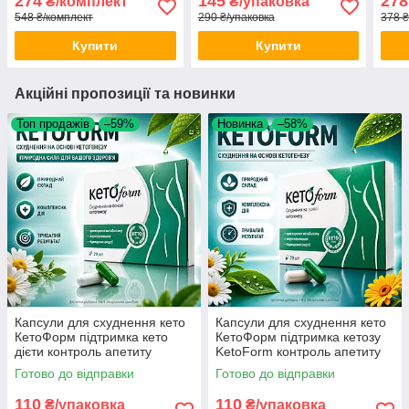
274
145
278
₴/комплект
₴/упаковка
кето комплекс для фігури
Pharm Luxe метаболізм
Phar
548 ₴/комплект
290 ₴/упаковка
378 ₴
opt-D40-0014
комплекс для фігури opt-
мета
D1153
Купити
Купити
Акційні пропозиції та новинки
Топ продажів
–59%
Новинка
–58%
Капсули для схуднення кето
Капсули для схуднення кето
КетоФорм підтримка кето
КетоФорм підтримка кетозу
дієти контроль апетиту
KetoForm контроль апетиту
KetoForm прийом щодня opt-
тонус щодня optD114105 opt-
Готово до відправки
Готово до відправки
D1141
D1141-05
110
110
₴/упаковка
₴/упаковка