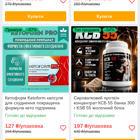
270 ₴/упаковка
260 ₴/упаковка
Купити
Купити
Преміум
–57%
Топ продажів
–54%
Кетоформ Ketoform капсули
Сироватковий протеїн
для схуднення покращена
концентрат КСБ 55 банка 300
формула кето підтримка
г KSB 55 молочний білок
метаболізму зменшення ваги
спортхарчування коктейль
Готово до відправки
Готово до відправки
натуральний комплекс
після тренування opt-D4113
127
197
₴/упаковка
₴/упаковка
294 ₴/упаковка
430 ₴/упаковка