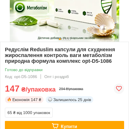
Редуслім Reduslim капсули для схуднення
жироспалення контроль ваги метаболізм
природна формула комплекс opt-D5-1086
Готово до відправки
Код: opt-D5-1086
Опт і роздріб
147
₴/упаковка
294 ₴/упаковка
Економія
147 ₴
Залишилось
25 днів
65 ₴
від 1000 упаковок
Купити