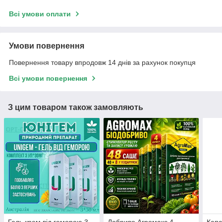
Всі умови оплати
Умови повернення
Повернення товару впродовж 14 днів за рахунок покупця
Всі умови повернення
З цим товаром також замовляють
Гель крем від геморою 3
Добриво Агромакс 4
Капс