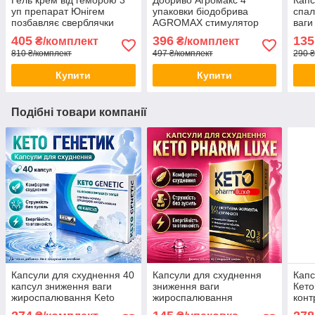
уп препарат Юнігем
упаковки біодобрива
спал
позбавляє сверблячки
AGROMAX стимулятор
ваги
зупиняє кровотечу знімає
росту та захист урожаю
кето
405
396
135
₴/комплект
₴/комплект
запалення opt-D3-4214
opt-D488023
грей
810 ₴/комплект
497 ₴/комплект
290 ₴
мета
Купити
Купити
Подібні товари компанії
Капсули для схуднення 40
Капсули для схуднення
Капс
капсул зниження ваги
зниження ваги
Кето
жироспалювання Keto
жироспалювання
конт
Genetic контроль апетиту
контроль апетиту Keto
спал