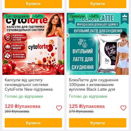
Купити
Купити
Топ продажів
–54%
Преміум
–54%
Капсули від циститу
БлекЛатте для схуднення
сечовидільної системи
100грам з активованим
CytoForte New підтримка
вугіллям Black Latte для
жіночого здоров'я нирок
зниження ваги та стрункої
Готово до відправки
Готово до відправки
сечового міхура
фігури
120
125
₴/упаковка
₴/упаковка
260 ₴/упаковка
270 ₴/упаковка
Купити
Купити