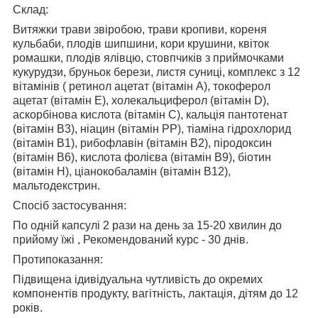
Склад:
Витяжки трави звіробою, трави кропиви, кореня
кульбаби, плодів шипшини, кори крушини, квіток
ромашки, плодів ялівцю, стовпчиків з приймочками
кукурудзи, бруньок берези, листя суниці, комплекс з 12
вітамінів ( ретинол ацетат (вітамін А), токоферол
ацетат (вітамін Е), холекальциферол (вітамін D),
аскорбінова кислота (вітамін С), кальція пантотенат
(вітамін В3), ніацин (вітамін РР), тіаміна гідрохлорид
(вітамін В1), рибофлавін (вітамін В2), піродоксин
(вітамін В6), кислота фолієва (вітамін В9), біотин
(вітамін Н), ціанокобаламін (вітамін В12),
мальтодекстрин.
Спосіб застосування:
По одній капсулі 2 рази на день за 15-20 хвилин до
прийому їжі , Рекомендований курс - 30 днів.
Протипоказання:
Підвищена ідивідуальна чутливість до окремих
компонентів продукту, вагітність, лактація, дітям до 12
років.