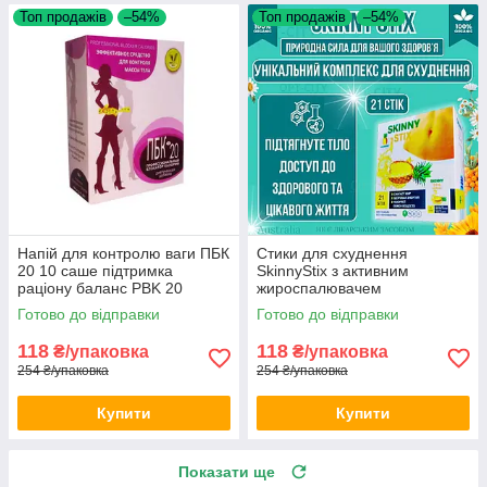
Топ продажів
–54%
Топ продажів
–54%
Напій для контролю ваги ПБК
Стики для схуднення
20 10 саше підтримка
SkinnyStix з активним
раціону баланс PBK 20
жироспалювачем
щоденний комплекс opt-
натуральними інгредієнтами
Готово до відправки
Готово до відправки
D1074
та екстрактом фруктів opt-
D1100
118
118
₴/упаковка
₴/упаковка
254 ₴/упаковка
254 ₴/упаковка
Купити
Купити
Показати ще