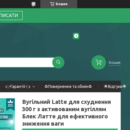
Кошик
ПИСАТИ
Кошик
👉Гарантії👈
♻️Повернення та обмін♻️
🌟Відгуки🌟
Вугільний Latte для схуднення
300 г з активованим вугіллям
Блек Латте для ефективного
зниження ваги