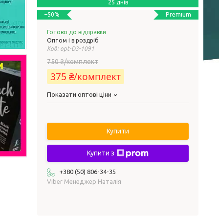
25 днів
Premium
–50%
Готово до відправки
Оптом і в роздріб
Код:
opt-D3-1091
750 ₴/комплект
375 ₴/комплект
Показати оптові ціни
Купити
Купити з
+380 (50) 806-34-35
Viber Менеджер Наталія