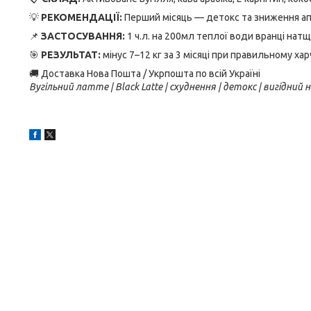
💡
РЕКОМЕНДАЦІЇ:
Перший місяць — детокс та зниження ап
📌
ЗАСТОСУВАННЯ:
1 ч.л. на 200мл теплої води вранці нат
🎯
РЕЗУЛЬТАТ:
мінус 7–12 кг за 3 місяці при правильному хар
🚚 Доставка Нова Пошта / Укрпошта по всій Україні
Вугільний латте | Black Latte | схуднення | детокс | вигідний н