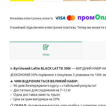
У компанії підключені електронні платежі. Тепер ви можете
Опис
☕
Вугільний Latte BLACK LATTE 300г
— ВИГІДНИЙ НАБІР НА 
💰 ЕКОНОМІЯ 30% порівняно з покупкою 3 упаковок по 100г о
🔥
ЧИМ ВІДРІЗНЯЄТЬСЯ ВЕЛИКИЙ НАБІР:
✅ 90 днів безперервного курсу = стабільний результат
✅ Достатньо для схуднення на 7–12 кг
✅ Одна доставка замість трьох
✅ Ціна за грам вигідніша на 20%
📋
СКЛАД:
Активоване вугілля, кава арабіка, L-карнітин, кок