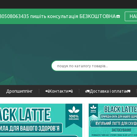
380508063435 пишіть консультація БЕЗКОШТОВНА☎️
НА
Дропшиппінг
📲Контакти📲
🚛Доставка і оплата🚛