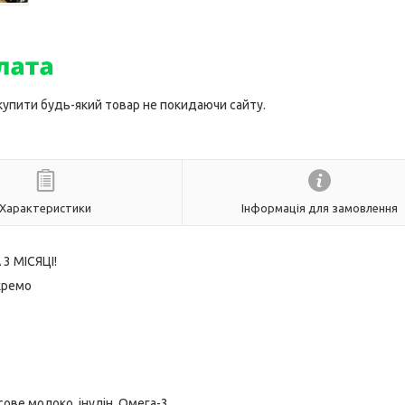
 купити будь-який товар не покидаючи сайту.
Характеристики
Інформація для замовлення
3 МІСЯЦІ!
кремо
осове молоко, інулін, Омега-3