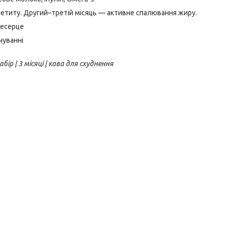
етиту. Другий–третій місяць — активне спалювання жиру.
щесерце
чуванні
абір | 3 місяці | кава для схуднення