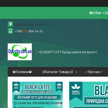
☎️Viber +
Україна, Київ, Україна
+380
(50)
806-34-35
⭐️(5.0)OPT-CITY Кращі ціни в інтернеті
🔱Головна🔱
🛒Каталог Товару🛒
✅Про нас✅