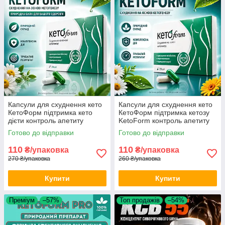
Капсули для схуднення кето
Капсули для схуднення кето
КетоФорм підтримка кето
КетоФорм підтримка кетозу
дієти контроль апетиту
KetoForm контроль апетиту
KetoForm прийом щодня opt-
тонус щодня optD114105 opt-
Готово до відправки
Готово до відправки
D1141
D1141-05
110
110
₴/упаковка
₴/упаковка
270 ₴/упаковка
260 ₴/упаковка
Купити
Купити
Преміум
–57%
Топ продажів
–54%