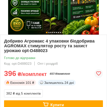
Добриво Агромакс 4 упаковки біодобрива
AGROMAX стимулятор росту та захист
урожаю opt-D488023
Готово до відправки
Код: opt-D488023
Опт і роздріб
396
₴/комплект
497 ₴/комплект
Економія
101 ₴
Залишилось
24 дні
382 ₴
від 5 комплектів
Купити