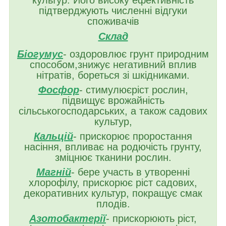
культур. Його високу ефективність
підтверджують численні відгуки
споживачів
Склад
Біогумус
- оздоровлює грунт природним
способом,знижує негативний вплив
нітратів, бореться зі шкідниками.
Фосфор
- стимулюєріст рослин,
підвищує врожайність
сільськогосподарських, а також садових
культур,
Кальцій
- прискорює проростання
насіння, впливає на родючість грунту,
зміцнює тканини рослин.
Магній
- бере участь в утворенні
хлорофілу, прискорює ріст садових,
декоративних культур, покращує смак
плодів.
Азотобактерії
- прискорюють ріст,