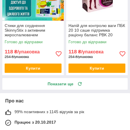
Стики для схуднення
Напій для контролю ваги ПБК
SkinnyStix з активним
20 10 саше підтримка
жироспалювачем
раціону баланс PBK 20
натуральними інгредієнтами
щоденний комплекс opt-
Готово до відправки
Готово до відправки
та екстрактом фруктів opt-
D1074
D1100
118
118
₴/упаковка
₴/упаковка
254 ₴/упаковка
254 ₴/упаковка
Купити
Купити
Показати ще
Про нас
99% позитивних з 1145 відгуків за рік
Працює з 20.10.2017