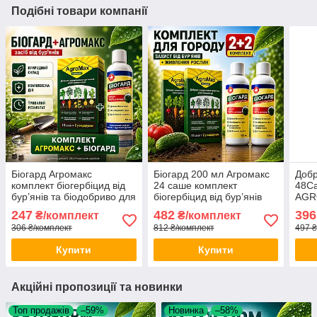
Подібні товари компанії
Біогард Агромакс
Біогард 200 мл Агромакс
Добр
комплект біогербіцид від
24 саше комплект
48C
бур’янів та біодобриво для
біогербіцид від бур’янів
AGR
саду і городу захист
біодобриво для саду і
рост
247
482
396
₴/комплект
₴/комплект
рослин тривалий ефект
городу захист рослин opt-
480
306 ₴/комплект
812 ₴/комплект
497 ₴
безпечна еко
8023-2+8018-2
Купити
Купити
Акційні пропозиції та новинки
Топ продажів
–59%
Новинка
–58%