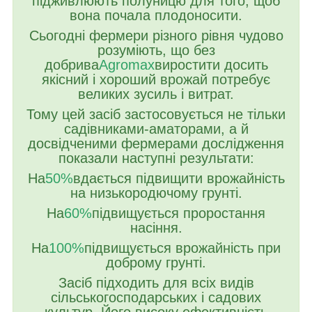
підживлюють полуницю для того, щоб
вона почала плодоносити.
Сьогодні фермери різного рівня чудово
розуміють, що без
добрива
Agromax
виростити досить
якісний і хороший врожай потребує
великих зусиль і витрат.
Тому цей засіб застосовується не тільки
садівниками-аматорами, а й
досвідченими фермерами дослідження
показали наступні результати:
На
50%
вдається підвищити врожайність
на низькородючому грунті.
На
60%
підвищується проростання
насіння.
На
100%
підвищується врожайність при
доброму грунті.
Засіб підходить для всіх видів
сільськогосподарських і садових