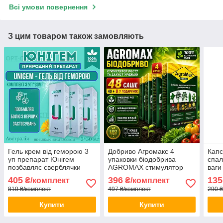
Всі умови повернення
З цим товаром також замовляють
Гель крем від геморою 3
Добриво Агромакс 4
Капс
уп препарат Юнігем
упаковки біодобрива
спал
позбавляє сверблячки
AGROMAX стимулятор
ваги
зупиняє кровотечу знімає
росту та захист урожаю
кето
405
396
135
₴/комплект
₴/комплект
запалення opt-D3-4214
opt-D488023
грей
810 ₴/комплект
497 ₴/комплект
290 ₴
мета
Купити
Купити