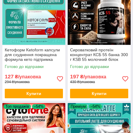
Кетоформ Ketoform капсули
Сироватковий протеїн
для схуднення покращена
концентрат КСБ 55 банка 300
формула кето підтримка
г KSB 55 молочний білок
метаболізму зменшення ваги
спортхарчування коктейль
Готово до відправки
Готово до відправки
натуральний комплекс
після тренування opt-D4113
127
197
₴/упаковка
₴/упаковка
294 ₴/упаковка
430 ₴/упаковка
Купити
Купити
Топ продажів
–54%
Преміум
–54%