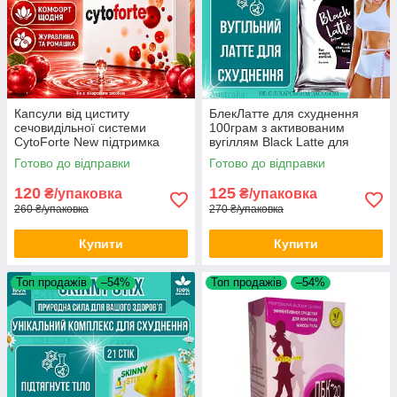
Капсули від циститу
БлекЛатте для схуднення
сечовидільної системи
100грам з активованим
CytoForte New підтримка
вугіллям Black Latte для
жіночого здоров'я нирок
зниження ваги та стрункої
Готово до відправки
Готово до відправки
сечового міхура
фігури
120
125
₴/упаковка
₴/упаковка
260 ₴/упаковка
270 ₴/упаковка
Купити
Купити
Топ продажів
–54%
Топ продажів
–54%