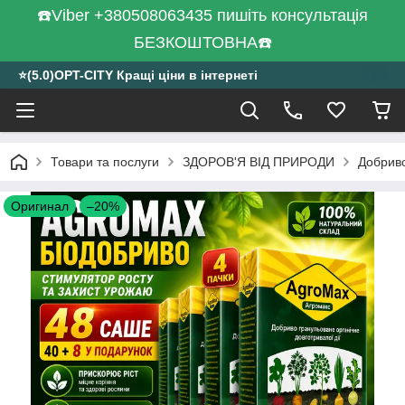
☎️Viber +380508063435 пишіть консультація
БЕЗКОШТОВНА☎️
⭐️(5.0)OPT-CITY Кращі ціни в інтернеті
Товари та послуги
ЗДОРОВ'Я ВІД ПРИРОДИ
Добриво
Оригинал
–20%