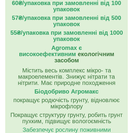
60₴/упаковк
а при замовленні від 100
упаковок
57₴/упаковка пр
и замовленні від 500
упаковок
55₴/упаковка при замовленні від 1000
упаковок
Agromax є
високоефективним
екологічним
засобом
Містить весь комплекс мікро- та
макроелементів. Знижує нітрати та
нітрити. Має природне походження
Біодобриво Агромакс
покращує родючість грунту, відновлює
мікрофлору
Покращує структуру грунту, робить грунт
пухким, підвищує вологоємність
Забезпечує рослину поживними