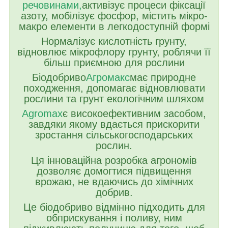
речовинами,
активізує процеси фіксації
азоту, мобілізує фосфор, містить мікро-
макро елементи в легкодоступній формі
Нормалізує кислотність грунту,
відновлює мікрофлору грунту, роблячи її
більш приємною для рослини
Біодобриво
Агромакс
має природне
походження, допомагає відновлювати
рослини та грунт екологічним шляхом
Agromax
є високоефективним засобом,
завдяки якому вдається прискорити
зростання сільськогосподарських
рослин.
Ця інноваційна розробка агрономів
дозволяє домогтися підвищення
врожаю, не вдаючись до хімічних
добрив.
Це біодобриво відмінно підходить для
обприскування і поливу, ним