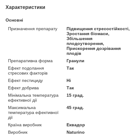
Характеристики
Основні
Призначення препарату
Підвищення стресостійкості,
Зростання біомаси,
Збільшення
плодоутворення,
Прискорення дозрівання
плодів
Препаративна форма
Гранули
Ефект подолання
Так
стресових факторів
Ефект пестициду
Ні
Ефект добрива
Так
Мінімальна температура
15 град.
ефективної дії
Максимальна
45 град.
температура ефективної
дії
Країна виробник
Еквадор
Виробник
Naturino